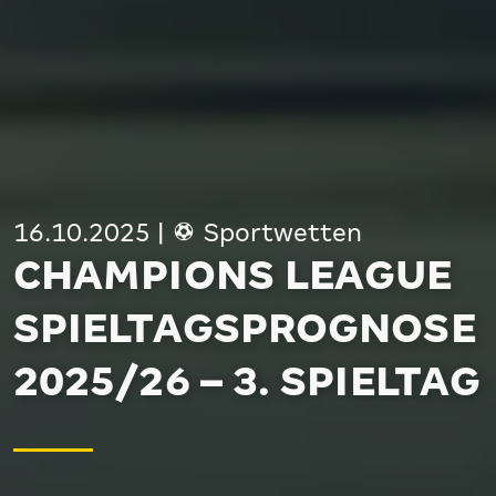
16.10.2025
|
Sportwetten
CHAMPIONS LEAGUE
SPIELTAGSPROGNOSE
2025/26 – 3. SPIELTAG