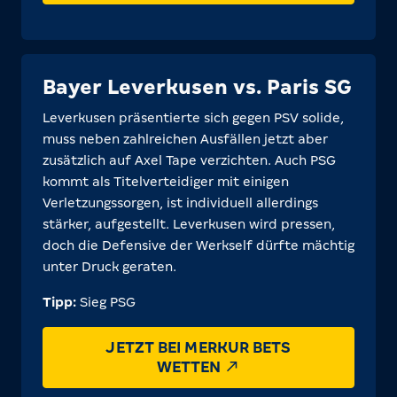
Bayer Leverkusen vs. Paris SG
Leverkusen präsentierte sich gegen PSV solide,
muss neben zahlreichen Ausfällen jetzt aber
zusätzlich auf Axel Tape verzichten. Auch PSG
kommt als Titelverteidiger mit einigen
Verletzungssorgen, ist individuell allerdings
stärker, aufgestellt. Leverkusen wird pressen,
doch die Defensive der Werkself dürfte mächtig
unter Druck geraten.
Tipp:
Sieg PSG
JETZT BEI MERKUR BETS
WETTEN