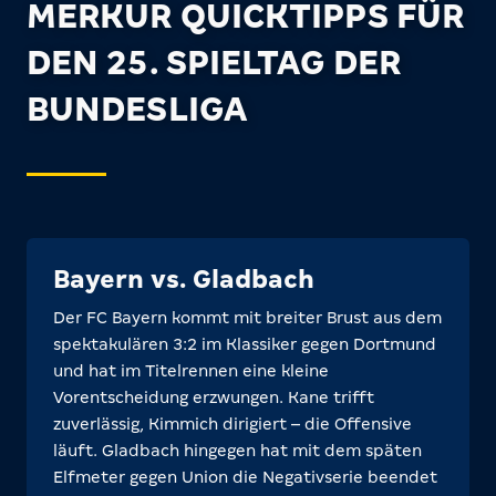
MERKUR QUICKTIPPS FÜR
DEN 25. SPIELTAG DER
BUNDESLIGA
Bayern vs. Gladbach
Der FC Bayern kommt mit breiter Brust aus dem
spektakulären 3:2 im Klassiker gegen Dortmund
und hat im Titelrennen eine kleine
Vorentscheidung erzwungen. Kane trifft
zuverlässig, Kimmich dirigiert – die Offensive
läuft. Gladbach hingegen hat mit dem späten
Elfmeter gegen Union die Negativserie beendet