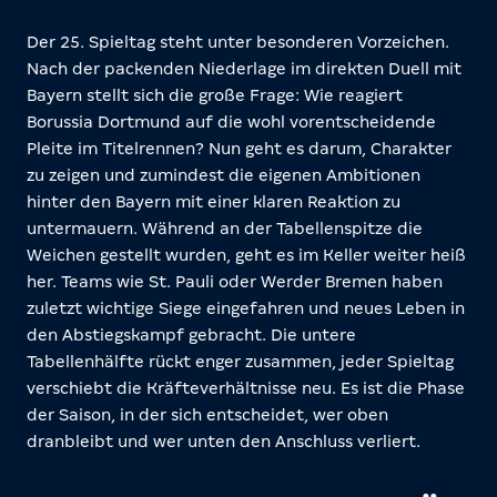
Der 25. Spieltag steht unter besonderen Vorzeichen.
Nach der packenden Niederlage im direkten Duell mit
Bayern stellt sich die große Frage: Wie reagiert
Borussia Dortmund auf die wohl vorentscheidende
Pleite im Titelrennen? Nun geht es darum, Charakter
zu zeigen und zumindest die eigenen Ambitionen
hinter den Bayern mit einer klaren Reaktion zu
untermauern. Während an der Tabellenspitze die
Weichen gestellt wurden, geht es im Keller weiter heiß
her. Teams wie St. Pauli oder Werder Bremen haben
zuletzt wichtige Siege eingefahren und neues Leben in
den Abstiegskampf gebracht. Die untere
Tabellenhälfte rückt enger zusammen, jeder Spieltag
verschiebt die Kräfteverhältnisse neu. Es ist die Phase
der Saison, in der sich entscheidet, wer oben
dranbleibt und wer unten den Anschluss verliert.