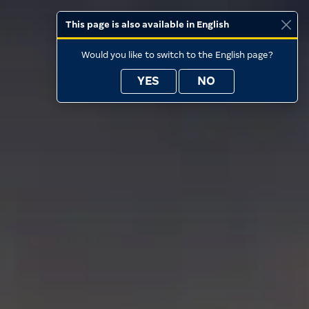
This page is also available in English
Would you like to switch to the English page?
YES
NO