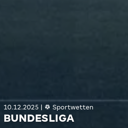
10.12.2025
|
Sportwetten
BUNDESLIGA