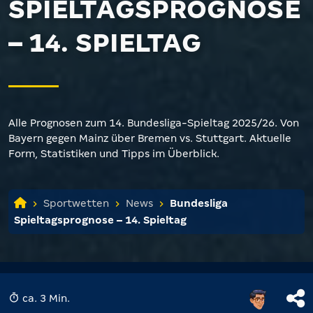
SPIELTAGSPROGNOSE
– 14. SPIELTAG
Alle Prognosen zum 14. Bundesliga-Spieltag 2025/26. Von
Bayern gegen Mainz über Bremen vs. Stuttgart. Aktuelle
Form, Statistiken und Tipps im Überblick.
Sportwetten
News
Bundesliga
Spieltagsprognose – 14. Spieltag
ca. 3 Min.