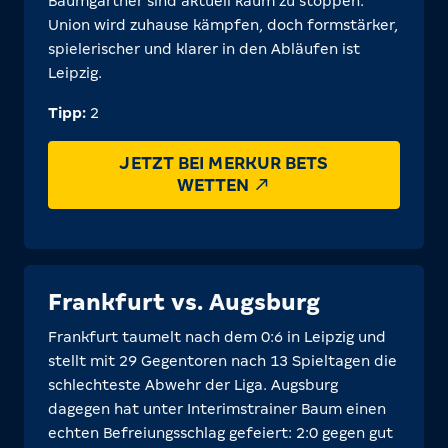
Baumgartner sind aktuell kaum zu stoppen.
Union wird zuhause kämpfen, doch formstärker,
spielerischer und klarer in den Abläufen ist
Leipzig.
Tipp:
2
JETZT BEI MERKUR BETS
WETTEN
Frankfurt vs. Augsburg
Frankfurt taumelt nach dem 0:6 in Leipzig und
stellt mit 29 Gegentoren nach 13 Spieltagen die
schlechteste Abwehr der Liga. Augsburg
dagegen hat unter Interimstrainer Baum einen
echten Befreiungsschlag gefeiert: 2:0 gegen gut