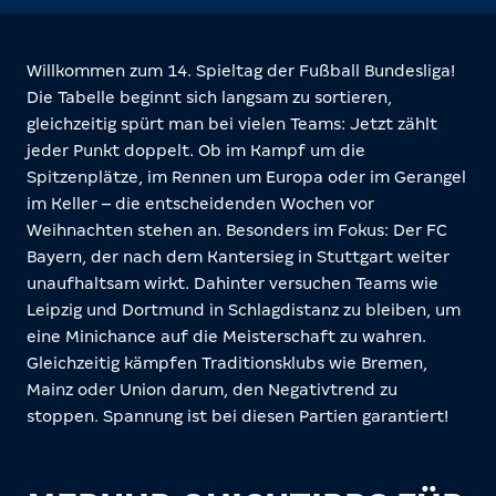
Willkommen zum 14. Spieltag der Fußball Bundesliga!
Die Tabelle beginnt sich langsam zu sortieren,
gleichzeitig spürt man bei vielen Teams: Jetzt zählt
jeder Punkt doppelt. Ob im Kampf um die
Spitzenplätze, im Rennen um Europa oder im Gerangel
im Keller – die entscheidenden Wochen vor
Weihnachten stehen an. Besonders im Fokus: Der FC
Bayern, der nach dem Kantersieg in Stuttgart weiter
unaufhaltsam wirkt. Dahinter versuchen Teams wie
Leipzig und Dortmund in Schlagdistanz zu bleiben, um
eine Minichance auf die Meisterschaft zu wahren.
Gleichzeitig kämpfen Traditionsklubs wie Bremen,
Mainz oder Union darum, den Negativtrend zu
stoppen. Spannung ist bei diesen Partien garantiert!