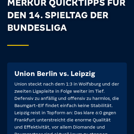
MERKUR QUICKTIPPS FÜR
DEN 14. SPIELTAG DER
BUNDESLIGA
Union Berlin vs. Leipzig
Union steckt nach dem 1:3 in Wolfsburg und der
zweiten Ligapleite in Folge weiter im Tief.
Defensiv zu anfällig und offensiv zu harmlos, die
Baumgart-Elf findet einfach keine Stabilität.
Leipzig reist in Topform an: Das klare 6:0 gegen
Frankfurt unterstreicht die enorme Qualität
und Effektivität, vor allem Diomande und