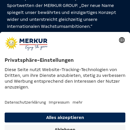
Sportwetten der MERKUR GROUP. „Der neue Name
spiegelt unser bewährtes und einzigartiges Konzept
wider und unterstreicht gleichzeitig unsere
internationalen Wachstumsambitionen.“
CASHPOINT Sportwetten wurde 1996 gegründet und
hat seinen Hauptsitz in Gerasdorf bei Wien. Seit 2005
verantwortet das Unternehmen das
Sportwettgeschäft der MERKUR GROUP im
österreichischen Markt. Mit über 700 Annahmestellen
– von klassischen Wettbüros über Shop-in-Shop- und
Kiosksysteme bis hin zu Selbstbedienungsterminals –
sowie einer neuen Online-Plattform bietet das
Unternehmen ein flächendeckendes und modernes
Wetterlebnis.
„Als einer der präsentesten, offiziell lizenzierten
Sportwettenanbieter in Österreich setzen wir mit der
neuen Marke MERKUR BETS auf ein stationäres und