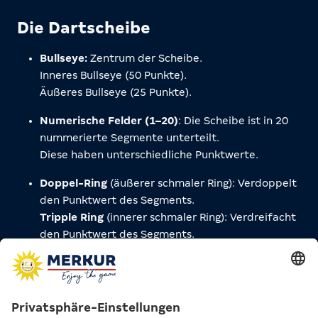
Die Dartscheibe
Bullseye:
Zentrum der Scheibe.
Inneres Bullseye (50 Punkte).
Äußeres Bullseye (25 Punkte).
Numerische Felder (1–20)
: Die Scheibe ist in 20
nummerierte Segmente unterteilt.
Diese haben unterschiedliche Punktwerte.
Doppel-Ring
(äußerer schmaler Ring): Verdoppelt
den Punktwert des Segments.
Tripple Ring
(innerer schmaler Ring): Verdreifacht
den Punktwert des Segments.
Abstand zur Scheibe:
237 cm von der Abwurflinie
zur Scheibe
Höhe der Scheibe
: 173 cm vom Boden bis zum