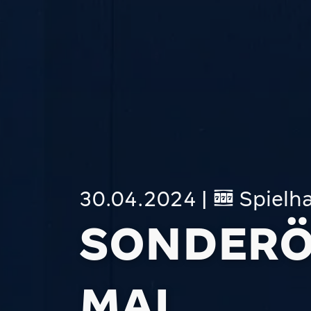
30.04.2024
|
Spielha
SONDER­Ö
MAI