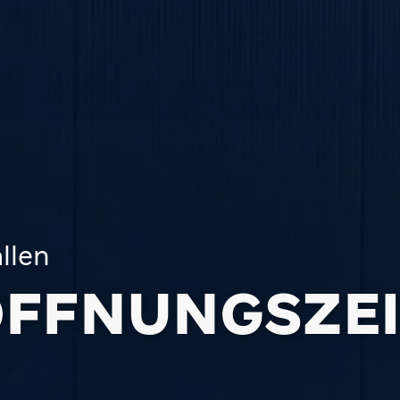
llen
FFNUNGS­ZEI