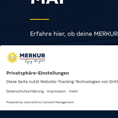
Erfahre hier, ob deine MERKU
Spielhallen
News
Sonder­öffnung
ca. 1 Min.