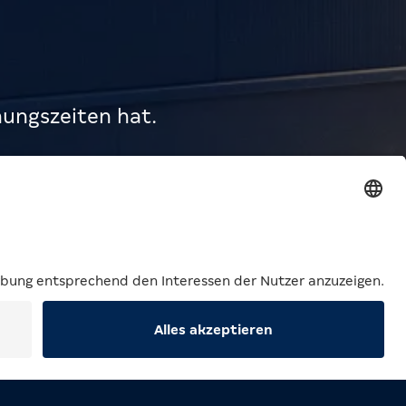
ungszeiten hat.
Lee
Suche
Menü
lück verdoppeln? Einfach teilen: