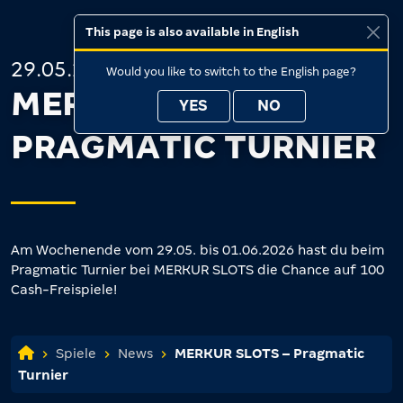
This page is also available in English
29.05.2026
|
Spiele
Would you like to switch to the English page?
MERKUR SLOTS –
YES
NO
PRAGMATIC TURNIER
Am Wochenende vom 29.05. bis 01.06.2026 hast du beim
Pragmatic Turnier bei MERKUR SLOTS die Chance auf 100
Cash-Freispiele!
Spiele
News
MERKUR SLOTS – Pragmatic
Turnier