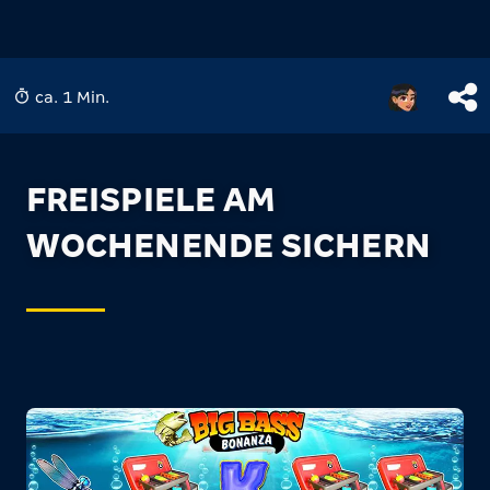
ca. 1 Min.
FREISPIELE AM
WOCHENENDE SICHERN