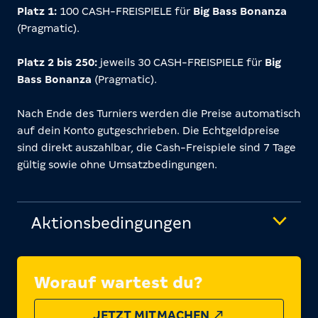
Platz 1:
100 CASH-FREISPIELE für
Big Bass Bonanza
(Pragmatic).
Platz 2 bis 250:
jeweils 30 CASH-FREISPIELE für
Big
Bass Bonanza
(Pragmatic).
Nach Ende des Turniers werden die Preise automatisch
auf dein Konto gutgeschrieben. Die Echtgeldpreise
sind direkt auszahlbar, die Cash-Freispiele sind 7 Tage
gültig sowie ohne Umsatzbedingungen.
Aktionsbedingungen
Worauf wartest du?
JETZT MITMACHEN