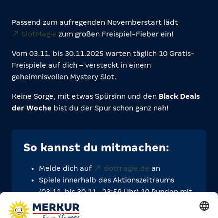
Passend zum aufregenden Novemberstart lädt
SlotMagie
zum großen Freispiel-Fieber ein!
Vom 03.11. bis 30.11.2025 warten täglich 10 Gratis-
Freispiele auf dich – versteckt in einem
geheimnisvollen Mystery Slot.
Keine Sorge, mit etwas Spürsinn und den
Black Deals
der Woche
bist du der Spur schon ganz nah!
So kannst du mitmachen:
Melde dich auf
slotmagie.de
an
Spiele innerhalb des Aktionszeitraums
(03.11. bis 30.11., 23:59 Uhr) 10 Runden mit
Echtgeld
Hast du den richtigen Mystery Slot