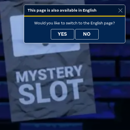
This page is also available in English
Would you like to switch to the English page?
YES
NO