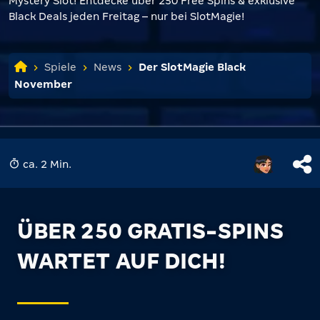
Mystery Slot! Entdecke über 250 Free Spins & exklusive
Black Deals jeden Freitag – nur bei SlotMagie!
Spiele
News
Der SlotMagie Black
November
ca. 2 Min.
ÜBER 250 GRATIS-SPINS
WARTET AUF DICH!