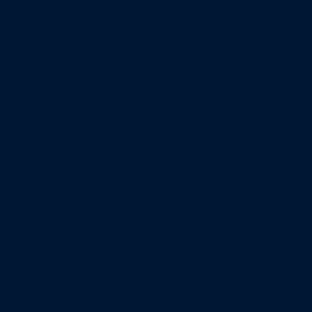
Spiele
Magic Tree
von Franzi
ca. 1 Min.