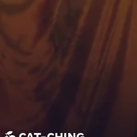
CAT-CHING