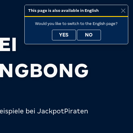
This page is also available in English
Would you like to switch to the English page?
YES
NO
EI
INGBONG
eispiele bei JackpotPiraten