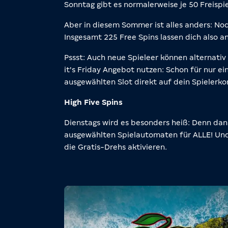
Sonntag gibt es normalerweise je 50 Freisp
Aber in diesem Sommer ist alles anders: Noc
Insgesamt 225 Free Spins lassen dich also
Pssst: Auch neue Spieleer können alternati
it's Friday Angebot nutzen: Schon für nur e
ausgewählten Slot direkt auf dein Spielerko
High Five Spins
Dienstags wird es besonders heiß: Denn dann
ausgewählten Spielautomaten für ALLE! Und 
die Gratis-Drehs aktivieren.