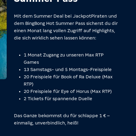
Mit dem Summer Deal bei JackpotPiraten und
dem BingBong Hot Summer Pass sicherst du dir
einen Monat lang vollen Zugriff auf Highlights,
die sich wirklich sehen lassen können:
1 Monat Zugang zu unseren Max RTP
Games
13 Samstags- und 5 Montags-Freispiele
20 Freispiele für Book of Ra Deluxe (Max
RTP)
20 Freispiele für Eye of Horus (Max RTP)
2 Tickets für spannende Duelle
Das Ganze bekommst du für schlappe 1 € –
einmalig, unverbindlich, heiß!