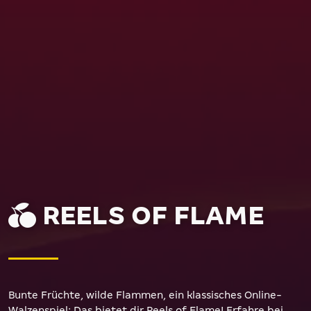
REELS OF FLAME
Bunte Früchte, wilde Flammen, ein klassisches Online-
Walzenspiel: Das bietet dir Reels of Flame! Erfahre bei