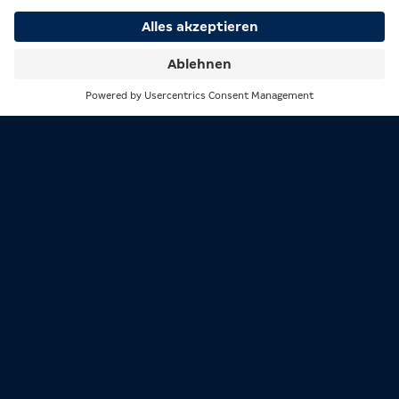
Suche
Menü
1/3
Das Basisspiel in Reels of Flame
2/3
Willst du die feurigen
Früchte?
JETZT SPIELEN