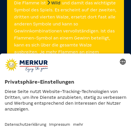
Die Flamme ist
Wild
und damit das wichtigste
Symbol des Spiels. Es erscheint auf der zweiten,
dritten und vierten Walze, ersetzt dort fast alle
anderen Symbole und kann so
Gewinnkombinationen vervollständigen. Ist das
Flammen-Symbol an einem Gewinn beteiligt,
kann es sich über die gesamte Walze
ausbreiten. Je mehr Flammen an einem
Liniengewinn beteiligt sind, desto höher fällt
der Gewinn aus, da die Flammen als
Multiplikatoren wirken. Der endgültige Gewinn
wird erst nach der Ausbreitung aller Flammen
ermittelt.