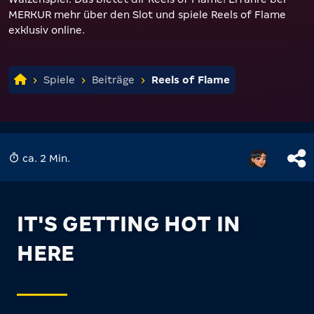
MERKUR mehr über den Slot und spiele Reels of Flame
exklusiv online.
Spiele
Beiträge
Reels of Flame
ca. 2 Min.
IT'S GETTING HOT IN
HERE