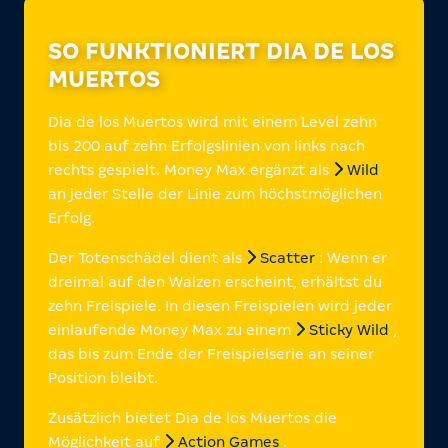
SO FUNKTIONIERT DIA DE LOS
MUERTOS
Dia de los Muertos wird mit einem Level zehn
bis 200 auf zehn Erfolgslinien von links nach
rechts gespielt. Money Max ergänzt als
Wild
an jeder Stelle der Linie zum höchstmöglichen
Erfolg.
Der Totenschädel dient als
Scatter
: Wenn er
dreimal auf den Walzen erscheint, erhältst du
zehn Freispiele. In diesen Freispielen wird jeder
einlaufende Money Max zu einem
Sticky Wild
,
das bis zum Ende der Freispielserie an seiner
Position bleibt.
Zusätzlich bietet Dia de los Muertos die
Möglichkeit auf
Action Games
.