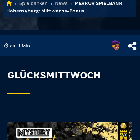
Spielbanken
News
MERKUR SPIELBANK
Hohensyburg: Mittwochs-Bonus
ca. 1 Min.
GLÜCKSMITTWOCH