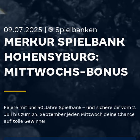
09.07.2025
|
Spielbanken
MERKUR SPIELBANK
HOHENSYBURG:
MITTWOCHS-BONUS
Feiere mit uns 40 Jahre Spielbank – und sichere dir vom 2.
Juli bis zum 24. September jeden Mittwoch deine Chance
auf tolle Gewinne!