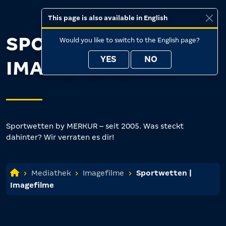
This page is also available in English
SPORTWETTEN |
Would you like to switch to the English page?
YES
NO
IMAGEFILME
Sportwetten by MERKUR – seit 2005. Was steckt
dahinter? Wir verraten es dir!
Mediathek
Imagefilme
Sportwetten |
Imagefilme