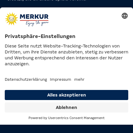
Spielteilnahme erst ab 18 Jahren!
Übermäßiges Spiel ist keine Lösung bei persönlichen
Problemen! Beratung und Informationen unter bioeg.de
MERKUR ist die führende Marke der MERKUR GROUP und
Suche
Menü
steht für gute Unterhaltung, überall dort, wo man spielt.
Die MERKUR GROUP, vormals Gauselmann Gruppe, wurde
1957 gegründet und ist ein Familienunternehmen mit