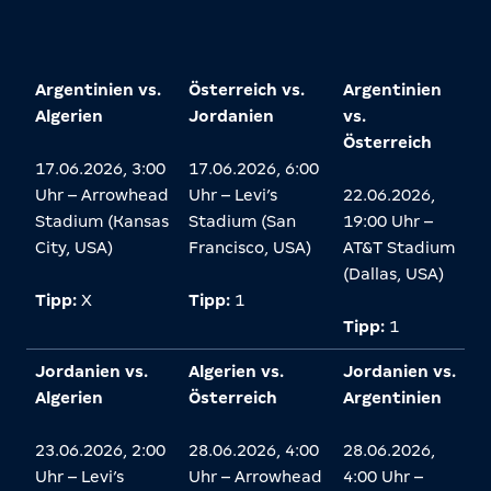
Argentinien vs.
Österreich vs.
Argentinien
Algerien
Jordanien
vs.
Österreich
17.06.2026, 3:00
17.06.2026, 6:00
Uhr – Arrowhead
Uhr – Levi’s
22.06.2026,
Stadium (Kansas
Stadium (San
19:00 Uhr –
City, USA)
Francisco, USA)
AT&T Stadium
(Dallas, USA)
Tipp:
X
Tipp:
1
Tipp:
1
Jordanien vs.
Algerien vs.
Jordanien vs.
Algerien
Österreich
Argentinien
23.06.2026, 2:00
28.06.2026, 4:00
28.06.2026,
Uhr – Levi’s
Uhr – Arrowhead
4:00 Uhr –