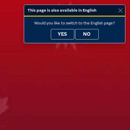
This page is also available in English
Would you like to switch to the English page?
YES
NO