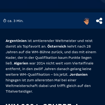
ca. 3 Min.
Argentinien
ist amtierender Weltmeister und reist
damit als Topfavorit an.
Österreich
kehrt nach 28
Jahren auf die WM-Bühne zurück, und das mit einem
Kader, der in der Qualifikation kaum Punkte liegen
ließ.
Algerien
war 2014 nicht weit vom Viertelfinale
entfernt, in den zwölf Jahren danach gelang keine
weitere WM-Qualifikation – bis jetzt.
Jordanien
hingegen ist zum allerersten Mal bei einer
Weltmeisterschaft dabei und trifft gleich auf den
Titelverteidiger.