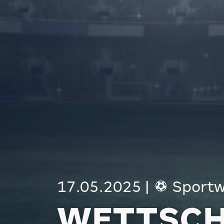
17.05.2025
|
Sportw
WETTSCH