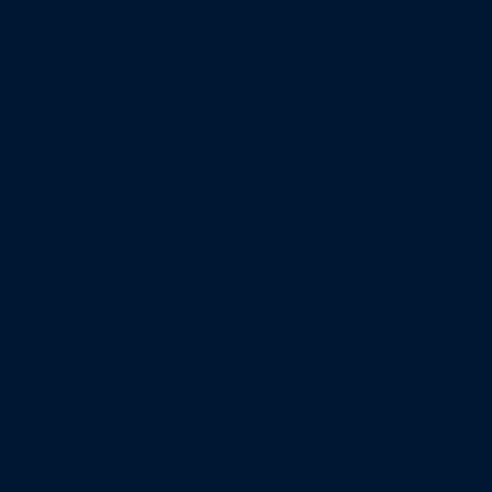
JETZT WETTEN