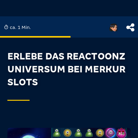
ca. 1 Min.
ERLEBE DAS REACTOONZ
UNIVERSUM BEI MERKUR
SLOTS