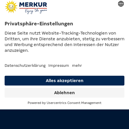
Registriere dich bei
slotmagie.de
Erhalte jeden Tag Freispiel-Konfetti ab 10€
Einzahlung
Nach 50€ Gesamteinzahlung erhältst du 50
Treuepunkte für den Zauberladen, in
welchem du deine gesammelten
Treuepunkte gegen
exklusive Bonis
wie
Freispiele
,
Spielguthaben
,
Verlosungstickets
oder andere magische
Überraschungen
einlösen kannst.
Aktionsbedingungen
Suche
Menü
Jetzt registrieren oder