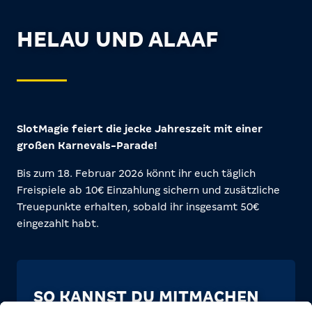
HELAU UND ALAAF
SlotMagie feiert die jecke Jahreszeit mit einer
großen Karnevals-Parade!
Bis zum 18. Februar 2026 könnt ihr euch täglich
Freispiele ab 10€ Einzahlung sichern und zusätzliche
Treuepunkte erhalten, sobald ihr insgesamt 50€
eingezahlt habt.
SO KANNST DU MITMACHEN