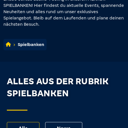
SPIELBANKEN! Hier findest du aktuelle Events, spannende
Neuheiten und alles rund um unser exklusives
Spielangebot. Bleib auf dem Laufenden und plane deinen
nächsten Besuch.
Spielbanken
ALLES AUS DER RUBRIK
SPIELBANKEN