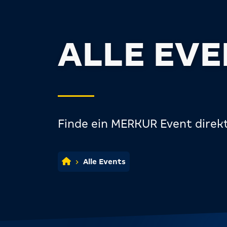
ALLE EV
Finde ein MERKUR Event direkt
Alle Events