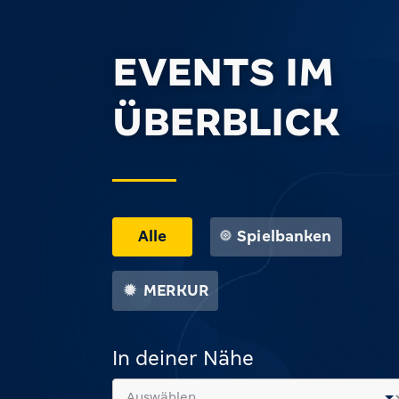
EVENTS IM
ÜBERBLICK
Alle
Spielbanken
MERKUR
In deiner Nähe