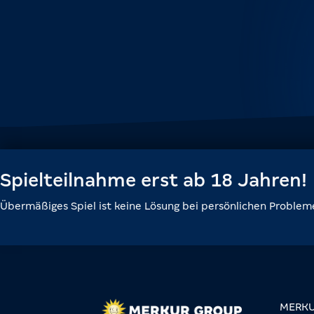
Spielteilnahme erst ab 18 Jahren!
Übermäßiges Spiel ist keine Lösung bei persönlichen Problem
MERKUR