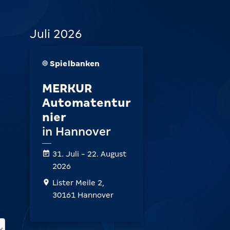
Juli 2026
Spielbanken
MERKUR
Automatentur
nier
in Hannover
31. Juli - 22. August
2026
Lister Meile 2,
30161 Hannover