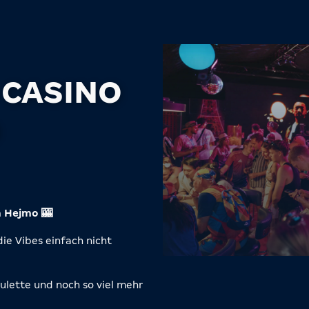
 CASINO
O
n Hejmo 🎰
 die Vibes einfach nicht
ulette und noch so viel mehr