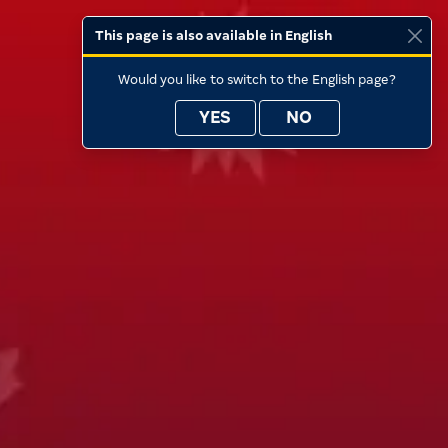
This page is also available in English
Would you like to switch to the English page?
YES
NO