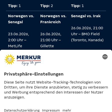
Tipp:
1
Tipp:
2
Tipp:
1
Norwegen vs.
Norwegen vs.
Senegal vs. Irak
Senegal
Frankreich
26.06.2026, 21:00
23.06.2026,
26.06.2026,
Uhr – BMO Field
2:00 Uhr –
21:00 Uhr –
(Toronto, Kanada)
MetLife
Gillette
Stadium (New
Stadium
Tipp:
1
York, USA)
(Boston, USA)
Tipp:
X
Tipp:
2
FAVORITEN AUFS
WEITERKOMMEN IN WM-
GRUPPE I