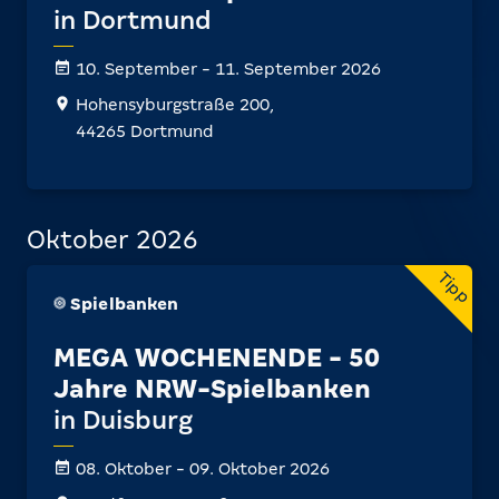
in Dortmund
10. September - 11. September 2026
Hohensyburgstraße 200,
44265 Dortmund
Oktober 2026
Tipp
Spielbanken
MEGA WOCHENENDE - 50
Jahre NRW-Spielbanken
in Duisburg
08. Oktober - 09. Oktober 2026