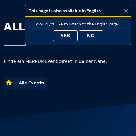
This page is also available in English
ALLE EVENTS
Would you like to switch to the English page?
YES
NO
Finde ein MERKUR Event direkt in deiner Nähe.
Alle Events