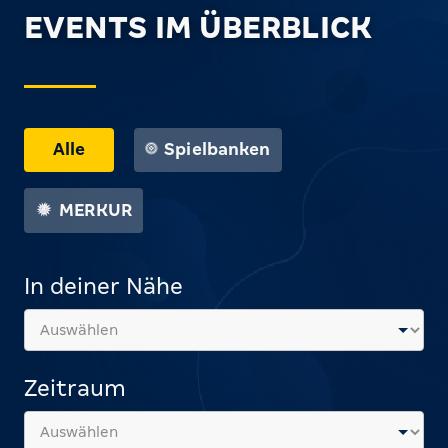
EVENTS IM ÜBERBLICK
Alle
Spielbanken
MERKUR
In deiner Nähe
Zeitraum