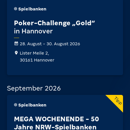
Spielbanken
Poker-Challenge „Gold“
in Hannover
28. August - 30. August 2026
Lister Meile 2,
30161 Hannover
September 2026
Tipp
Spielbanken
MEGA WOCHENENDE - 50
Jahre NRW-Spielbanken