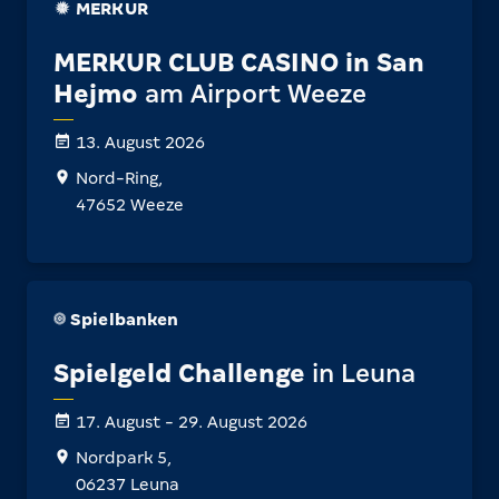
MERKUR
MERKUR CLUB CASINO in San
Hejmo
am Airport Weeze
13. August 2026
Nord-Ring,
47652 Weeze
Spielbanken
Spielgeld Challenge
in Leuna
17. August - 29. August 2026
Nordpark 5,
06237 Leuna