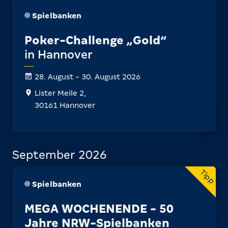
Spielbanken
Poker-Challenge „Gold“
in Hannover
28. August - 30. August 2026
Lister Meile 2,
30161 Hannover
September 2026
Tipp
Spielbanken
MEGA WOCHENENDE - 50
Jahre NRW-Spielbanken