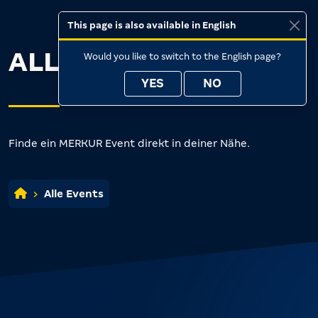
This page is also available in English
ALLE EVENTS
Would you like to switch to the English page?
YES
NO
Finde ein MERKUR Event direkt in deiner Nähe.
Alle Events