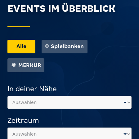
EVENTS IM ÜBERBLICK
Alle
Spielbanken
MERKUR
In deiner Nähe
Zeitraum