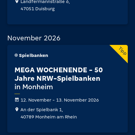
Landfermannstraße 6,
47051 Duisburg
November 2026
Tipp
Spielbanken
MEGA WOCHENENDE - 50
Jahre NRW-Spielbanken
in Monheim
12. November - 13. November 2026
An der Spielbank 1,
40789 Monheim am Rhein