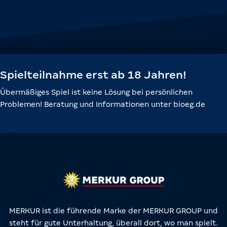
Spielteilnahme erst ab 18 Jahren!
Übermäßiges Spiel ist keine Lösung bei persönlichen
Problemen! Beratung und Informationen unter bioeg.de
MERKUR ist die führende Marke der MERKUR GROUP und
steht für gute Unterhaltung, überall dort, wo man spielt.