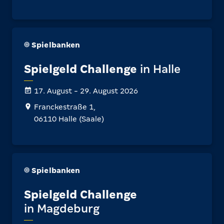
Spielbanken
Spielgeld Challenge
in Halle
17. August - 29. August 2026
Franckestraße 1,
06110 Halle (Saale)
Spielbanken
Spielgeld Challenge
in Magdeburg