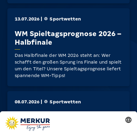
13.07.2026 |
Sportwetten
WM Spieltagsprognose 2026 –
Halbfinale
Das Halbfinale der WM 2026 steht an: Wer
schafft den großen Sprung ins Finale und spielt
um den Titel? Unsere Spieltagsprognose liefert
spannende WM-Tipps!
08.07.2026 |
Sportwetten
WM Spieltagsprognose 2026 –
Viertelfinale