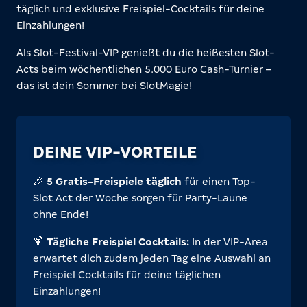
täglich und exklusive Freispiel-Cocktails für deine
Einzahlungen!
Als Slot-Festival-VIP genießt du die heißesten Slot-
Acts beim wöchentlichen 5.000 Euro Cash-Turnier –
das ist dein Sommer bei SlotMagie!
DEINE VIP-VORTEILE
🎉
5 Gratis-Freispiele täglich
für einen Top-
Slot Act der Woche sorgen für Party-Laune
ohne Ende!
🍹
Tägliche Freispiel Cocktails:
In der VIP-Area
erwartet dich zudem jeden Tag eine Auswahl an
Freispiel Cocktails für deine täglichen
Einzahlungen!