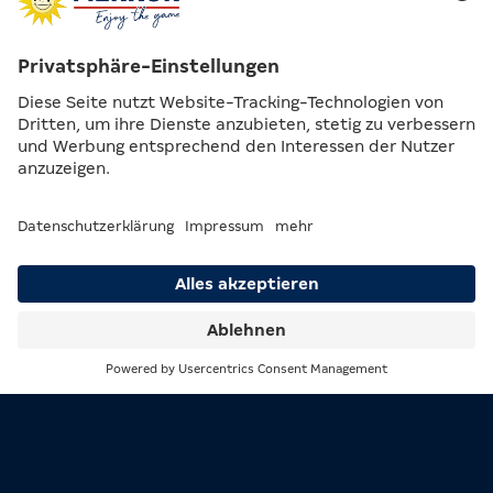
🎯 Royal League - Die Adels-
Liga wartet auf dich!
🏆 24/7 Turniere & Champions
Wichtiger Hinweis
Kein Spiel mit Echtgeld, keine
Auszahlungen!
Suche
Menü
Dieses Angebot ist ausschließlich für
Spieler
ab 18 Jahren
geeignet.
CrazyBuzzer ist ein reines Social Casino
ohne Echtgeldfunktionen – es gibt keine
Auszahlungen von realem Geld.