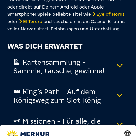
oder direkt auf Deinem Android oder Apple
Smartphone! Spiele beliebte Titel wie
Eye of Horus
oder
El Torero
und tauche ein in ein Casino-Erlebnis
voller Nervenkitzel, Belohnungen und Unterhaltung.
WAS DICH ERWARTET
🎴 Kartensammlung -
Sammle, tausche, gewinne!
👑 King’s Path - Auf dem
Königsweg zum Slot König
🗝️ Missionen - Für alle, die
mehr wollen!