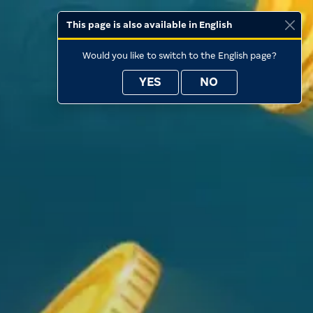
This page is also available in English
Would you like to switch to the English page?
YES
NO