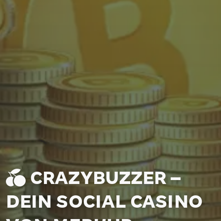
CRAZYBUZZER –
DEIN SOCIAL CASINO