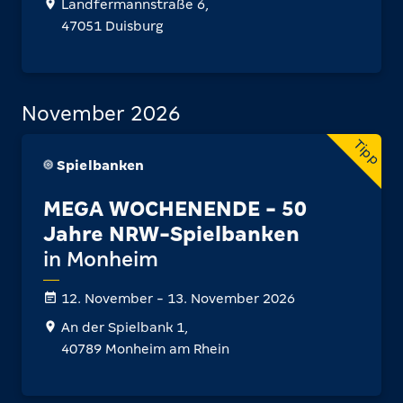
Landfermannstraße 6,
47051 Duisburg
November 2026
Tipp
Spielbanken
MEGA WOCHENENDE - 50
Jahre NRW-Spielbanken
in Monheim
12. November - 13. November 2026
An der Spielbank 1,
40789 Monheim am Rhein