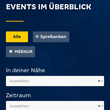
EVENTS IM ÜBERBLICK
Alle
Spielbanken
MERKUR
In deiner Nähe
Zeitraum