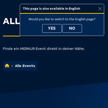
This page is also available in English
ALLE EVENTS
Would you like to switch to the English page?
YES
NO
Finde ein MERKUR Event direkt in deiner Nähe.
Alle Events