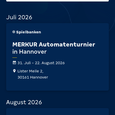
Juli 2026
Spielbanken
MERKUR Automatenturnier
in Hannover
31. Juli - 22. August 2026
Lister Meile 2,
30161 Hannover
August 2026