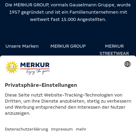
Die MERKUR GROUP, vormals Gauselmann Gruppe, wurde
1957 gegründet und ist ein Familienunternehmen mit
weltweit fast 15.000 Angestellten.
Unsere Marken
MERKUR GROUP
MERKUR
STREETWEAR
Karriere
Kontakt
Presse
Privatsphäre-
Impressum &
Compliance &