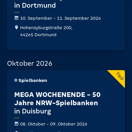
in Dortmund
10. September - 11. September 2026
Hohensyburgstraße 200,
44265 Dortmund
Oktober 2026
Tipp
Spielbanken
MEGA WOCHENENDE - 50
Jahre NRW-Spielbanken
in Duisburg
08. Oktober - 09. Oktober 2026