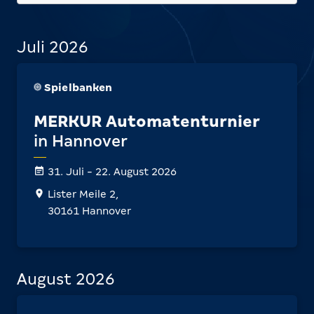
Juli 2026
Spielbanken
MERKUR Automatenturnier
in Hannover
31. Juli - 22. August 2026
Lister Meile 2,
30161 Hannover
August 2026