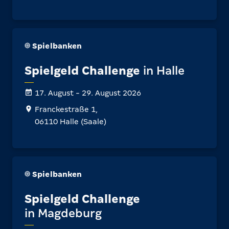
Spielbanken
Spielgeld Challenge
in Halle
17. August - 29. August 2026
Franckestraße 1,
06110 Halle (Saale)
Spielbanken
Spielgeld Challenge
in Magdeburg