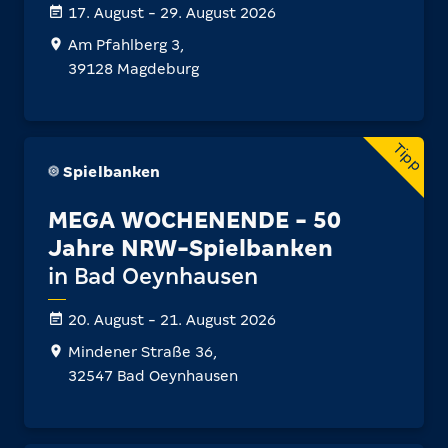
17. August - 29. August 2026
Am Pfahlberg 3,
39128 Magdeburg
Tipp
Spielbanken
MEGA WOCHENENDE - 50
Jahre NRW-Spielbanken
in Bad Oeynhausen
20. August - 21. August 2026
Mindener Straße 36,
32547 Bad Oeynhausen