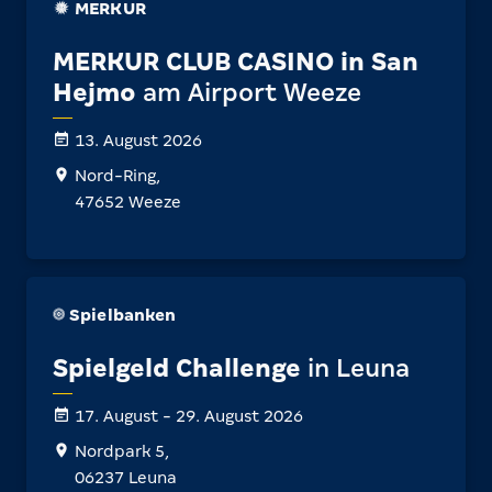
MERKUR
MERKUR CLUB CASINO in San
Hejmo
am Airport Weeze
13. August 2026
Nord-Ring,
47652 Weeze
Spielbanken
Spielgeld Challenge
in Leuna
17. August - 29. August 2026
Nordpark 5,
06237 Leuna