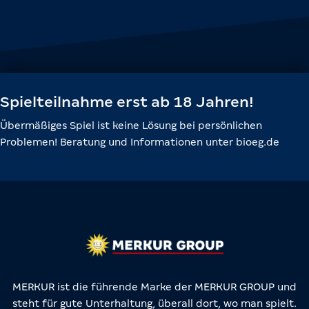
Spielteilnahme erst ab 18 Jahren!
Übermäßiges Spiel ist keine Lösung bei persönlichen
Problemen! Beratung und Informationen unter bioeg.de
MERKUR ist die führende Marke der MERKUR GROUP und
steht für gute Unterhaltung, überall dort, wo man spielt.