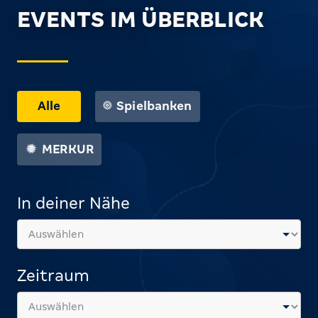
EVENTS IM ÜBERBLICK
Alle
Spielbanken
MERKUR
In deiner Nähe
Zeitraum