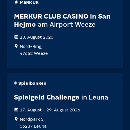
MERKUR
MERKUR CLUB CASINO in San
Hejmo
am Airport Weeze
13. August 2026
Nord-Ring,
47652 Weeze
Spielbanken
Spielgeld Challenge
in Leuna
17. August - 29. August 2026
Nordpark 5,
06237 Leuna