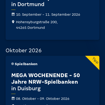
in Dortmund
10. September - 11. September 2026
Hohensyburgstraße 200,
44265 Dortmund
Oktober 2026
Tipp
Spielbanken
MEGA WOCHENENDE - 50
Jahre NRW-Spielbanken
in Duisburg
08. Oktober - 09. Oktober 2026