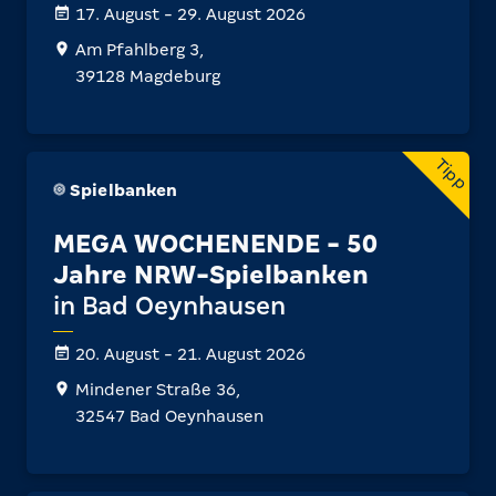
17. August - 29. August 2026
Am Pfahlberg 3,
39128 Magdeburg
Tipp
Spielbanken
MEGA WOCHENENDE - 50
Jahre NRW-Spielbanken
in Bad Oeynhausen
20. August - 21. August 2026
Mindener Straße 36,
32547 Bad Oeynhausen