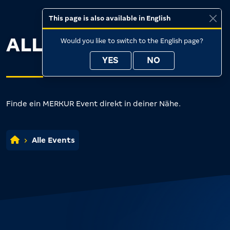
This page is also available in English
ALLE EVENTS
Would you like to switch to the English page?
YES
NO
Finde ein MERKUR Event direkt in deiner Nähe.
Alle Events